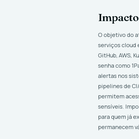
Impacto
O objetivo do a
serviços cloud 
GitHub, AWS, K
senha como 1Pa
alertas nos sis
pipelines de C
permitem acess
sensíveis. Impo
para quem já e
permanecem vál