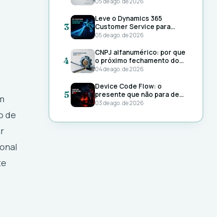
PME já pode usar
05 de ago. de 2026
Leve o Dynamics 365
3
Customer Service para
clientes de IA compatíveis
05 de ago. de 2026
com MCP: o Customer
Service MCP Server agora
CNPJ alfanumérico: por que
está em disponibilidade
4
o próximo fechamento do
geral
mês pode travar
04 de ago. de 2026
Device Code Flow: o
5
presente que não para de
m
dar, para os atacantes
03 de ago. de 2026
o de
r
onal
te