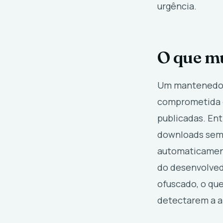
urgência.
O que m
Um mantenedor 
comprometida e
publicadas. Ent
downloads sema
automaticament
do desenvolved
ofuscado, o qu
detectarem a a