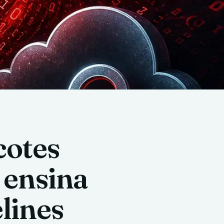
cotes
 ensina
lines