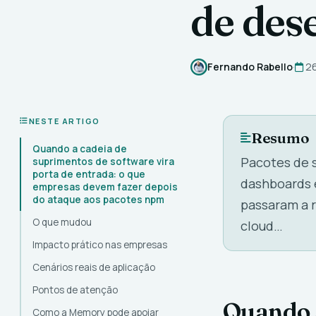
de des
Fernando Rabello
·
26
NESTE ARTIGO
Resumo
Quando a cadeia de
Pacotes de 
suprimentos de software vira
porta de entrada: o que
dashboards 
empresas devem fazer depois
do ataque aos pacotes npm
passaram a r
O que mudou
cloud…
Impacto prático nas empresas
Cenários reais de aplicação
Pontos de atenção
Quando a
Como a Memory pode apoiar