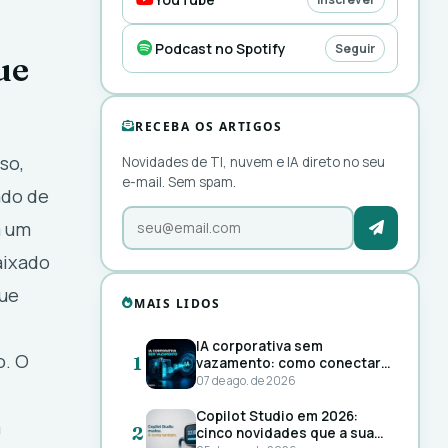
Podcast no Spotify
Seguir
ue
RECEBA OS ARTIGOS
so,
Novidades de TI, nuvem e IA direto no seu
e-mail. Sem spam.
ado de
m um
aixado
que
MAIS LIDOS
IA corporativa sem
o. O
1
vazamento: como conectar
o conteúdo da sua empresa
07 de ago. de 2026
ao ChatGPT sem perder o
rastro
Copilot Studio em 2026:
m
2
cinco novidades que a sua