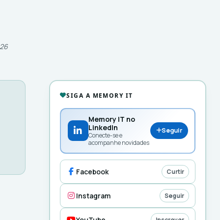
026
SIGA A MEMORY IT
Memory IT no
LinkedIn
Seguir
Conecte-se e
acompanhe novidades
Facebook
Curtir
Instagram
Seguir
YouTube
Inscrever