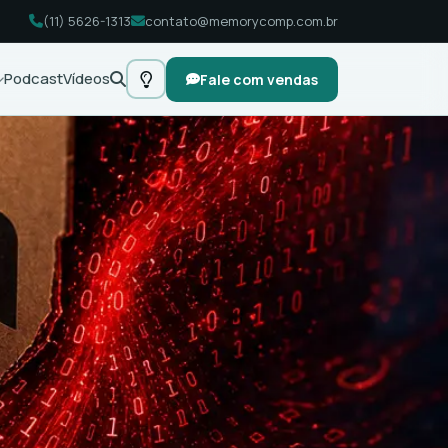
(11) 5626-1313
contato@memorycomp.com.br
Podcast
Vídeos
Fale com vendas