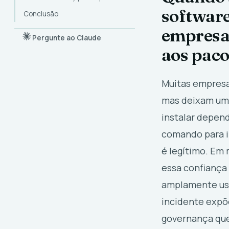
software
Conclusão
empresas
Pergunte ao Claude
aos pac
Muitas empresas
mas deixam uma
instalar depen
comando para i
é legítimo. Em
essa confiança 
amplamente usa
incidente expõ
governança que