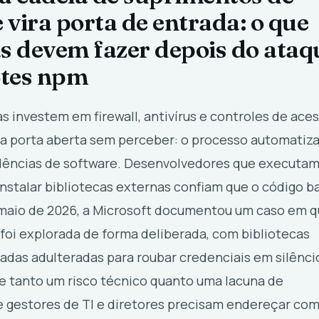
 vira porta de entrada: o que
 devem fazer depois do ataq
otes npm
 investem em firewall, antivírus e controles de aces
 porta aberta sem perceber: o processo automatiz
dências de software. Desenvolvedores que executa
nstalar bibliotecas externas confiam que o código b
 maio de 2026, a Microsoft documentou um caso em 
foi explorada de forma deliberada, com bibliotecas
das adulteradas para roubar credenciais em silênci
e tanto um risco técnico quanto uma lacuna de
 gestores de TI e diretores precisam endereçar co