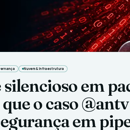
vernança
Nuvem & Infraestrutura
 silencioso em pa
 que o caso @antv
segurança em pipe