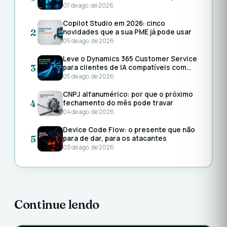
ao ChatGPT sem perder o rastro
07 de ago. de 2026
Copilot Studio em 2026: cinco
2
novidades que a sua PME já pode usar
05 de ago. de 2026
Leve o Dynamics 365 Customer Service
3
para clientes de IA compatíveis com
MCP: o Customer Service MCP Server
05 de ago. de 2026
agora está em disponibilidade geral
CNPJ alfanumérico: por que o próximo
4
fechamento do mês pode travar
04 de ago. de 2026
Device Code Flow: o presente que não
5
para de dar, para os atacantes
03 de ago. de 2026
Continue lendo