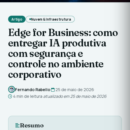
Artigo
Nuvem & Infraestrutura
Edge for Business: como
entregar IA produtiva
com segurança e
controle no ambiente
corporativo
Fernando Rabello
·
25 de maio de 2026
·
4 min de leitura
·
atualizado em 25 de maio de 2026
Resumo