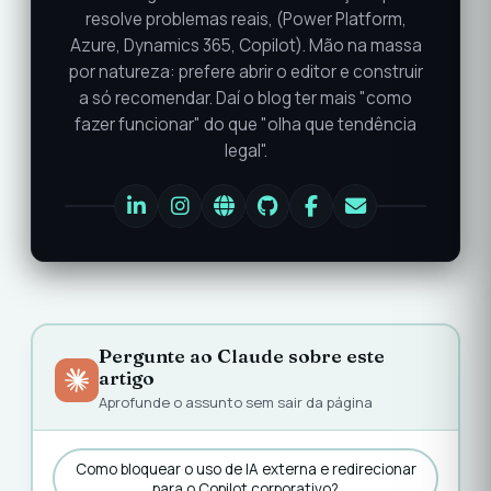
resolve problemas reais, (Power Platform,
Azure, Dynamics 365, Copilot). Mão na massa
por natureza: prefere abrir o editor e construir
a só recomendar. Daí o blog ter mais "como
fazer funcionar" do que "olha que tendência
legal".
Pergunte ao Claude sobre este
artigo
Aprofunde o assunto sem sair da página
Como bloquear o uso de IA externa e redirecionar
para o Copilot corporativo?